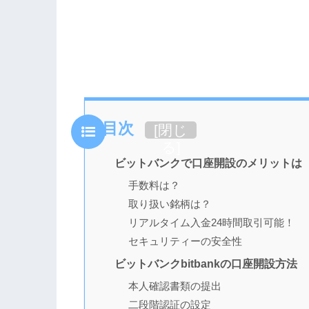
目次
[
閉じ
る
]
ビットバンクで口座開設のメリットは
手数料は？
取り扱い銘柄は？
リアルタイム入金24時間取引可能！
セキュリティーの安全性
ビットバンクbitbankの口座開設方法
本人確認書類の提出
二段階認証の設定