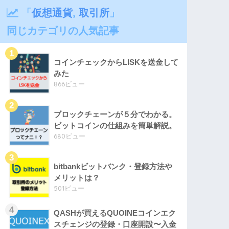
「
仮想通貨
,
取引所
」
同じカテゴリの人気記事
コインチェックからLISKを送金して
みた
866ビュー
ブロックチェーンが５分でわかる。
ビットコインの仕組みを簡単解説。
680ビュー
bitbankビットバンク・登録方法や
メリットは？
501ビュー
QASHが買えるQUOINEコインエク
スチェンジの登録・口座開設〜入金